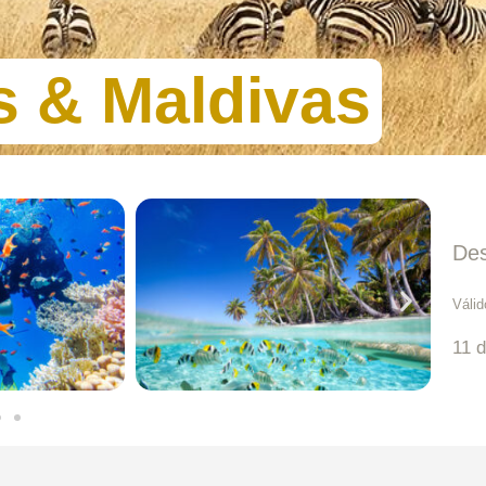
s & Maldivas
De
Válid
11 d