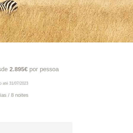
sde
2.895€
por pessoa
o até 31/07/2023
ias / 8 noites