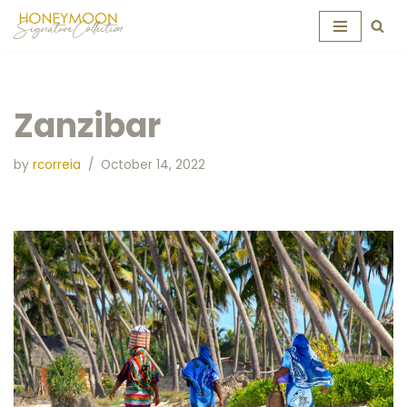
Skip
to
content
Zanzibar
by
rcorreia
October 14, 2022